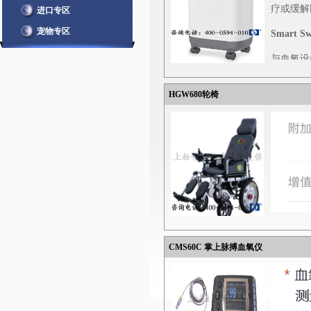
疗或缓解
进口专区
7、语音播
宠物专区
Smart 
电、低压、
与血氧设
8、5米远
Smart 
参数:
医用制氧
HGW680轮椅
重量：
17.4
设置自动
外观尺寸
平均功率
平均声压
出氧压力
最大压力
出氧流量
出氧浓度
电源电压
CMS60C 掌上脉搏血氧仪