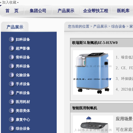
▪ 加入收藏 ▪
首 页
集团公司
产品展示
企业帮扶工程
医耗库
您当前的位置 >
产品展示
>
综合设备
>
家
产品展示
妇科设备
欧瑞斯5L制氧机0Z-5-01XW0
超声影像
骨科设备
1、噪音低至
男科设备
2、CE、F
化验设备
3、环保级
手术设备
4、202
产科设备
进气、排
医用耗材
5、环绕式
智能医用制氧机
美容美体
噪音干扰
应用场景
康复中心
6、12层
综合设备
可在家庭
中的细菌