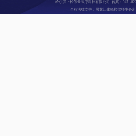
哈尔滨上松伟业医疗科技有限公司 传真：0451-82
全程法律支持：黑龙江张晓楼律师事务所 全国
超大屏幕
6.7英
调节，吸
与血氧设
脉率