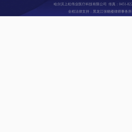
进行
<10秒：2
上市销售，
哈尔滨上松伟业医疗科技有限公司 传真：0451-82
* 稀释倍数：
工作原理
全程法律支持：黑龙江张晓楼律师事务所 全国
* 精确度：
鹰演DDF
<0.05g
创的低压
>99%：
主要技术
个电极，在
（样品重量
伏特的持
1、PWV
* 最大重量：
内转化为
* 称重和
2、主动脉
极间的极
称重平台：精
动脉）
阻、电传导
液体分注：
的动作电
3、HR（
* RS232
图象。
参数：日
4、上肢动脉
择、
鹰演DDF
5、下肢动脉
样品识别
钟就能扫
数、
6、中心动
织和器官
稀释精确
潜在的危
7、中心动
* 不锈钢
病风险做
* 多种语
8、中心动
检测特点
德文、西
早期：能