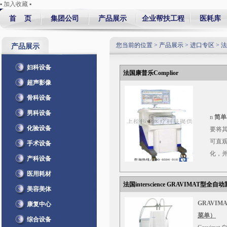
▪ 加入收藏 ▪
首 页
集团公司
产品展示
企业帮扶工程
医耗库
您当前的位置 >
产品展示
>
进口专区
>
法
产品展示
妇科设备
法国康普乐Complior
超声影像
骨科设备
男科设备
n
简单
化验设备
要将
可直
手术设备
化，
产科设备
实时
医用耗材
n
无创
法国interscience GRAVIMAT型全自
美容美体
可查
GRAVIMA
康复中心
会给
菜单）
综合设备
n
快捷