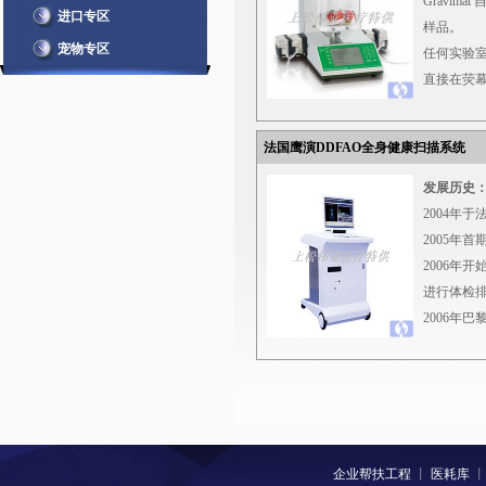
Gravim
进口专区
者熟
样品。
宠物专区
任何实验
n
准确
直接在荧
动脉
特定稀释
主动
下次稀释
性、
法国鹰演DDFAO全身健康扫描系统
易于使用
到数
自动加入
发展历史
文章
任何实验
2004年于
般检测
特定稀释
2005年
内。
Gravima
2006年
n
方便
简单地把开
进行体检
据数
稀释器上，放
2006年
按照
将天平归
糖尿病及
各方
如样品，
2006年
输出
准确加入
做的对动
更高
产品规格
2006年
择使
* 稀释时
疾病做临
极大
<20秒：25
企业帮扶工程
丨
2007年
医耗库